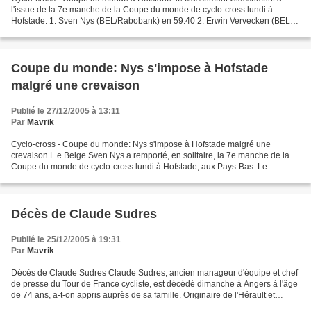
l'issue de la 7e manche de la Coupe du monde de cyclo-cross lundi à
Hofstade: 1. Sven Nys (BEL/Rabobank) en 59:40 2. Erwin Vervecken (BEL) à
12. 3. Gerben De Knegt (PBS) à 25. 4. Petr...
Coupe du monde: Nys s'impose à Hofstade
malgré une crevaison
Publié le 27/12/2005 à 13:11
Par
Mavrik
Cyclo-cross - Coupe du monde: Nys s'impose à Hofstade malgré une
crevaison L e Belge Sven Nys a remporté, en solitaire, la 7e manche de la
Coupe du monde de cyclo-cross lundi à Hofstade, aux Pays-Bas. Le
champion du monde en titre a devancé son compatriote...
Décès de Claude Sudres
Publié le 25/12/2005 à 19:31
Par
Mavrik
Décès de Claude Sudres Claude Sudres, ancien manageur d'équipe et chef
de presse du Tour de France cycliste, est décédé dimanche à Angers à l'âge
de 74 ans, a-t-on appris auprès de sa famille. Originaire de l'Hérault et
proche de Georges Brassens, Claude...