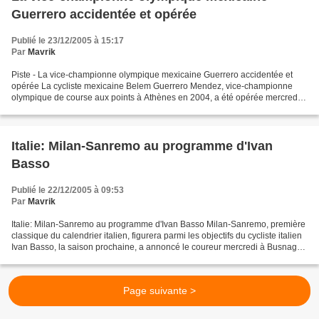
Guerrero accidentée et opérée
Publié le 23/12/2005 à 15:17
Par
Mavrik
Piste - La vice-championne olympique mexicaine Guerrero accidentée et
opérée La cycliste mexicaine Belem Guerrero Mendez, vice-championne
olympique de course aux points à Athènes en 2004, a été opérée mercredi
de la clavicule droite, fracturée dans un...
Italie: Milan-Sanremo au programme d'Ivan
Basso
Publié le 22/12/2005 à 09:53
Par
Mavrik
Italie: Milan-Sanremo au programme d'Ivan Basso Milan-Sanremo, première
classique du calendrier italien, figurera parmi les objectifs du cycliste italien
Ivan Basso, la saison prochaine, a annoncé le coureur mercredi à Busnago,
près de Milan (nord). "J'ai...
Page suivante >