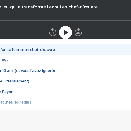
e jeu qui a transformé l’ennui en chef-d’œuvre
nsformé l’ennui en chef-d’œuvre
 DayZ
 a 13 ans (et vous l'avez ignoré)
e (littéralement)
im Rayan
 toutes les règles
s les jeux vidéo
us choquant de Rockstar ? - Le scandale BULLY