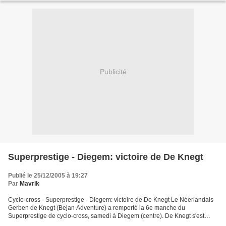
Publicité
Superprestige - Diegem: victoire de De Knegt
Publié le 25/12/2005 à 19:27
Par
Mavrik
Cyclo-cross - Superprestige - Diegem: victoire de De Knegt Le Néerlandais
Gerben de Knegt (Bejan Adventure) a remporté la 6e manche du
Superprestige de cyclo-cross, samedi à Diegem (centre). De Knegt s'est
imposé au sprint devant deux Belges, le champion...