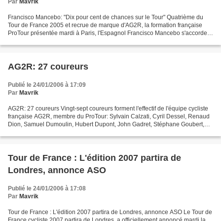
Par
Mavrik
Francisco Mancebo: "Dix pour cent de chances sur le Tour" Quatrième du
Tour de France 2005 et recrue de marque d'AG2R, la formation française
ProTour présentée mardi à Paris, l'Espagnol Francisco Mancebo s'accorde
"dix pour cent" de chances de triompher...
AG2R: 27 coureurs
Publié le 24/01/2006 à 17:09
Par
Mavrik
AG2R: 27 coureurs Vingt-sept coureurs forment l'effectif de l'équipe cycliste
française AG2R, membre du ProTour: Sylvain Calzati, Cyril Dessel, Renaud
Dion, Samuel Dumoulin, Hubert Dupont, John Gadret, Stéphane Goubert,
Julien Loubet, Laurent Mangel,...
Tour de France : L'édition 2007 partira de
Londres, annonce ASO
Publié le 24/01/2006 à 17:08
Par
Mavrik
Tour de France : L'édition 2007 partira de Londres, annonce ASO Le Tour de
France cycliste 2007 partira de Londres, a officiellement annoncé mardi la