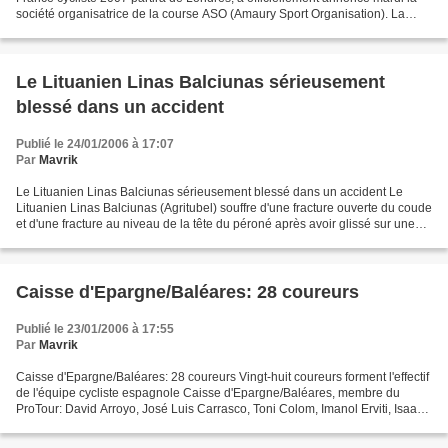
société organisatrice de la course ASO (Amaury Sport Organisation). La
candidature officielle avait été...
Le Lituanien Linas Balciunas sérieusement
blessé dans un accident
Publié le 24/01/2006 à 17:07
Par
Mavrik
Le Lituanien Linas Balciunas sérieusement blessé dans un accident Le
Lituanien Linas Balciunas (Agritubel) souffre d'une fracture ouverte du coude
et d'une fracture au niveau de la tête du péroné après avoir glissé sur une
plaque d'huile en Espagne, a...
Caisse d'Epargne/Baléares: 28 coureurs
Publié le 23/01/2006 à 17:55
Par
Mavrik
Caisse d'Epargne/Baléares: 28 coureurs Vingt-huit coureurs forment l'effectif
de l'équipe cycliste espagnole Caisse d'Epargne/Baléares, membre du
ProTour: David Arroyo, José Luis Carrasco, Toni Colom, Imanol Erviti, Isaac
Galvez, Jose Vicente Garcia Acosta,...